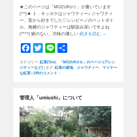
★このページは「MOZUKU☆」が書いています
(^^)★ １．キッカケはジャワティー♪ ジャワティ
ー、昔から好きでした♡シンビーノのペットボト
ル、無糖のジャワティーは馴染み深いですよね
(*^^*) 癖のない、渋味の優しい
続きを読む →
F
T
Li
共
a
wi
n
有
カテゴリー:
紅茶(Tea)
、
「MOZUKU☆」のページ♪(アレン
c
tt
e
ジティーなど)
|
タグ:
紅茶の産地
、
ジャワティー
、
マイナー
な紅茶
|
2件のコメント ↓
e
er
b
o
管理人「umiushi」について
o
k