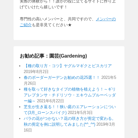
実際の体験から！！誰かの役に立てるサイトに作り上
げていけたら嬉しいです！
専門性の高いメンバーと、共同ですので、
メンバーの
ご紹介
も是非見てください★
お勧め記事：園芸(Gardening)
【種の取り方・コツ】ヤグルマギクとビスカリア
2019年8月2日
春のボーダーガーデンお勧めの花25選！！
2021年5
月26日
種を取って好きなタイプの植物を植えよう！～ギリ
アレプタンサ・チドリソウ・エキウムブルーベッダ
ー編～
2021年6月22日
芝生が生き返る！！狭い庭のエアレーションについ
て(3月_ローンスパイク)
2021年5月3日
バラの花がつかない？花の咲き方が剪定で変わる。
秋の剪定を例に説明してみました(*^_^*)
2019年3月
16日