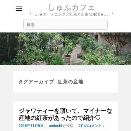
しゅふカフェ
* : .｡.★ガーデニングと紅茶と自由な生活★.｡. : *
検
索
タグアーカイブ:
紅茶の産地
ジャワティーを頂いて、マイナーな
産地の紅茶があったので紹介♡
2018年11月9日
に
umiushi
が投稿
—
2件のコメント ↓