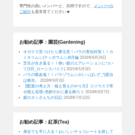
専門性の高いメンバーと、共同ですので、
メンバーの
ご紹介
も是非見てください★
お勧め記事：園芸(Gardening)
オガクズ見つけたら要注意！バラの害虫対策！！カ
ミキリムシ(テッポウムシ)8月編
2018年8月24日
芝生が生き返る！！狭い庭のエアレーションについ
て(3月_ローンスパイク)
2021年5月3日
バラの吸血鬼！！バラゾウムシがいっぱい(*_*)退治
は春先。
2018年9月3日
【配置の考え方・植え替えのやり方】コリウスで寄
せ植え花壇♪色鮮やかに夏を飾ろう
2019年9月7日
庭のヌシさんちの日記
2018年7月12日
お勧め記事：紅茶(Tea)
身近でも手に入る！おいしいチョコレートを探して