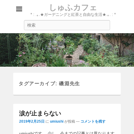
しゅふカフェ
* : .｡.★ガーデニングと紅茶と自由な生活★.｡. : *
検
索
タグアーカイブ:
磯淵先生
涙が止まらない
2019年2月25日
に
umiushi
が投稿
—
コメントを残す
umiushiです。 少し、今までの記事とは異なります