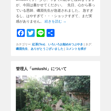
が、今回は書かせてください。 先日、心から慕っ
ている恩師、磯淵先生が急逝されました。 急すぎ
るし、はやすぎて・・・ショックすぎて、まだ実
感がありません。
続きを読む →
F
T
Li
共
a
wi
n
有
カテゴリー:
紅茶(Tea)
、
いろいろお勧め&つぶやき
|
タグ:
c
tt
e
磯淵先生
、
ありがとうございました
|
コメントを残す
e
er
b
管理人「umiushi」について
o
o
k