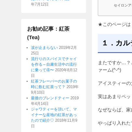
年7月12日
セイロンア
★このページは「
お勧め記事：紅茶
(Tea)
１．カル
涙が止まらない
2019年2月
25日
流行りのスパイスでチャイ
またですか…？
を作る～自粛生活中の流行
ァーム(^-^)
に乗って④〜
2020年8月12
日
紅茶フレーバーのお菓子の
アイスティーの
時に飲む紅茶って？
2019年
9月10日
実はあまりペッ
最後のブレンドティー
2019
年4月14日
ジャワティーを頂いて、マ
なぜならば、家
イナーな産地の紅茶があっ
たので紹介♡
2018年11月9
やっぱり入れたて
日