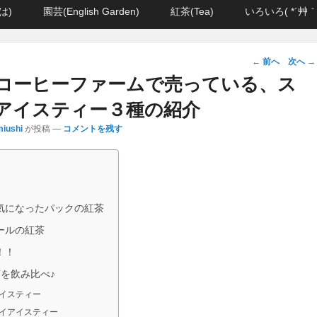
は)
園芸(English Garden)
紅茶(Tea)
いろいろ( *´艸｀
投
←
前へ
次へ
→
稿
コーヒーファームで売っている、ス
ナ
アイスティー３種の紹介
ビ
iushi
が投稿
—
コメントを残す
ゲ
ー
シ
ョ
ン
気になったパックの紅茶
ールの紅茶
！！
を飲み比べ♪
イスティー
イアイスティー