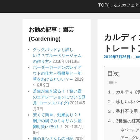
メ
メ
サ
TOP(しゅふカフェと
イ
イ
ブ
ン
ン
コ
メ
コ
ン
お勧め記事：園芸
ニ
ン
テ
カルディ
(Gardening)
ュ
テ
ン
トレート
ー
ン
ツ
クックパッドより詳し
い？？ブルーベリージャム
ツ
へ
2019年7月26日
に
um
の作り方♪
2018年8月18日
へ
移
ボーダーガーデンのレイア
移
動
目次
ウトの仕方～宿根草と一年
動
草をわけるといい？～
2019
年6月9日
芝生が生き返る！！狭い庭
１．カルディで
のエアレーションについて(3
２．珍しいネパ
月_ローンスパイク)
2021年5
月3日
３．香料不使用
安くて簡単、効果あり？！
網戸の網でカミキリムシ産
４．3種類の紅茶
卵対策(バラ)！！
2021年7月
ネパールア
6日
アールグレ
庭のヌシさんちの日記
2018