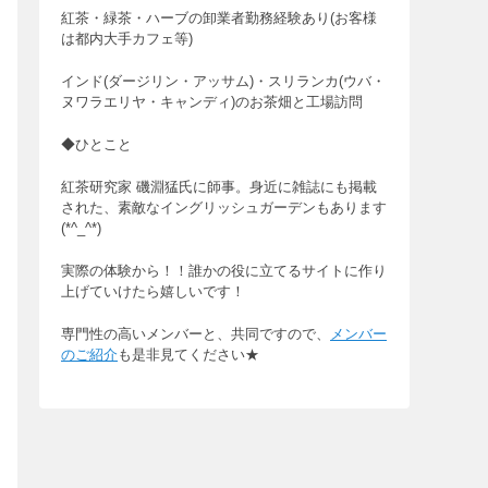
紅茶・緑茶・ハーブの卸業者勤務経験あり(お客様
は都内大手カフェ等)
インド(ダージリン・アッサム)・スリランカ(ウバ・
ヌワラエリヤ・キャンディ)のお茶畑と工場訪問
◆ひとこと
紅茶研究家 磯淵猛氏に師事。身近に雑誌にも掲載
された、素敵なイングリッシュガーデンもあります
(*^_^*)
実際の体験から！！誰かの役に立てるサイトに作り
上げていけたら嬉しいです！
専門性の高いメンバーと、共同ですので、
メンバー
のご紹介
も是非見てください★