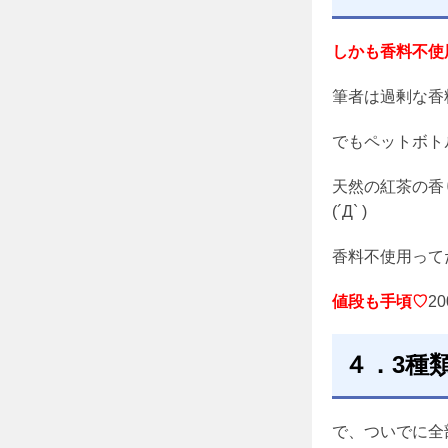
しかも香料不使
筆者は過剰な香
でもペットボト
天然の紅茶の香
(´Д` )
香料不使用って
値段も手頃♡
2
４．3種
で、ついでに全