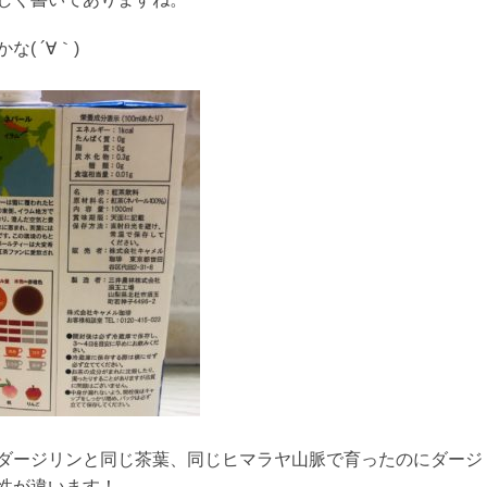
( ´∀｀)
ダージリンと同じ茶葉、同じヒマラヤ山脈で育ったのにダージ
性が違います！