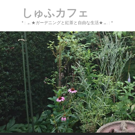
しゅふカフェ
* : .｡.★ガーデニングと紅茶と自由な生活★.｡. : *