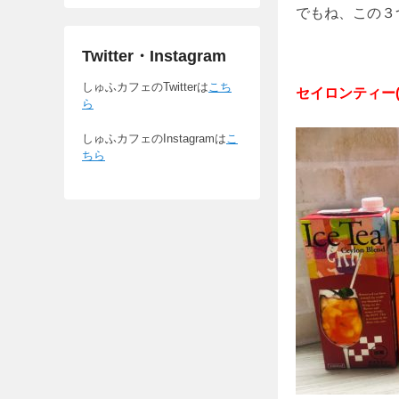
でもね、この３つ
Twitter・Instagram
しゅふカフェのTwitterは
こち
セイロンティー(
ら
しゅふカフェのInstagramは
こ
ちら