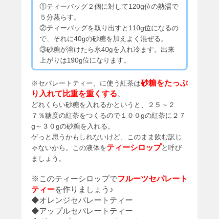
①ティーバッグ２個に対して120g位の熱湯で
５分蒸らす。
②ティーバッグを取り出すと110g位になるの
で、それに40gの砂糖を加えよく混ぜる。
③砂糖が溶けたら氷40gを入れ冷ます。出来
上がりは190g位になります。
砂糖をたっぷ
※セパレートティー、に使う紅茶は
り入れて比重を重くする
。
どれくらい砂糖を入れるかというと、２５～２
７％糖度の紅茶をつくるので１００gの紅茶に２７
g～３０gの砂糖を入れる。
ゲっと思うかもしれないけど、このまま飲む訳じ
ティーシロップ
ゃないから。この液体を
と呼び
ましょう。
※このティーシロップで
フルーツセパレート
ティー
を作りましょう♪
◆オレンジセパレートティー
◆アップルセパレートティー