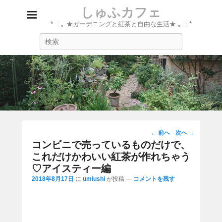
しゅふカフェ
* : .｡.★ガーデニングと紅茶と自由な生活★.｡. : *
検
索
投
←
前へ
次へ
→
稿
コンビニで売っているものだけで、
ナ
これだけかわいい紅茶が作れちゃう
ビ
♡アイスティー編
ゲ
2018年8月17日
に
umiushi
が投稿
—
コメントを残す
ー
シ
ョ
ン