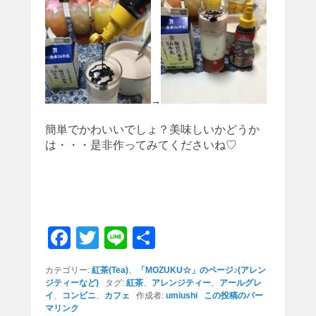
→
簡単でかわいいでしょ？美味しいかどうか
は・・・是非作ってみてくださいね♡
F
T
Li
共
a
wi
n
有
カテゴリー:
紅茶(Tea)
、
「MOZUKU☆」のページ♪(アレン
c
tt
e
ジティーなど)
タグ:
紅茶
、
アレンジティー
、
アールグレ
イ
、
コンビニ
、
カフェ
作成者:
umiushi
この投稿のパー
e
er
マリンク