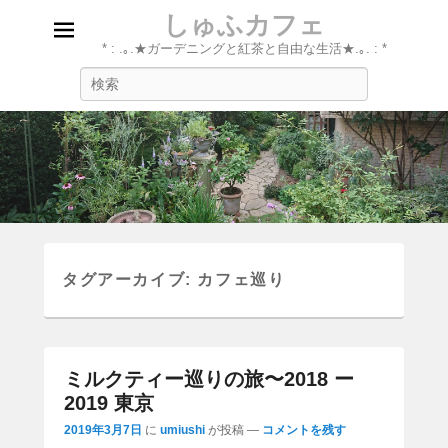
しゅふカフェ
* : .｡.★ガーデニングと紅茶と自由な生活★.｡. : *
検
索
タグアーカイブ:
カフェ巡り
ミルクティー巡りの旅〜2018 ー
2019 東京
2019年3月7日
に
umiushi
が投稿
—
コメントを残す