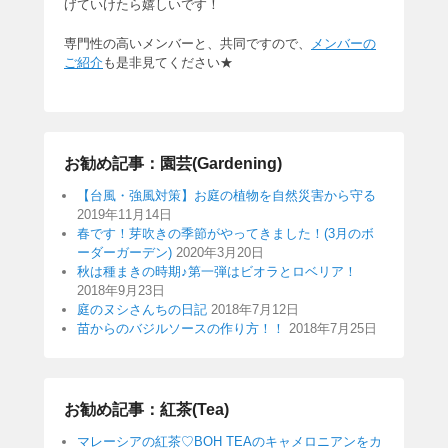
げていけたら嬉しいです！
専門性の高いメンバーと、共同ですので、
メンバーの
ご紹介
も是非見てください★
お勧め記事：園芸(Gardening)
【台風・強風対策】お庭の植物を自然災害から守る
2019年11月14日
春です！芽吹きの季節がやってきました！(3月のボ
ーダーガーデン)
2020年3月20日
秋は種まきの時期♪第一弾はビオラとロベリア！
2018年9月23日
庭のヌシさんちの日記
2018年7月12日
苗からのバジルソースの作り方！！
2018年7月25日
お勧め記事：紅茶(Tea)
マレーシアの紅茶♡BOH TEAのキャメロニアンをカ