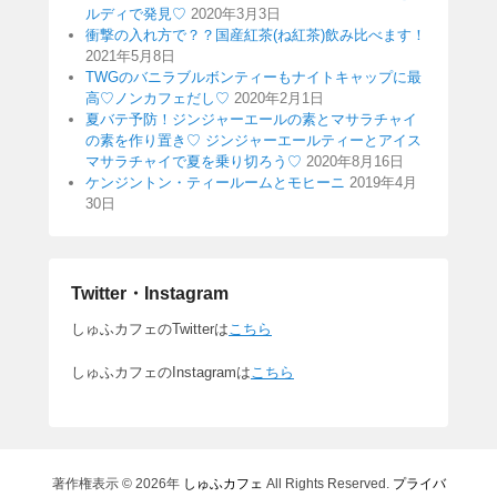
ルディで発見♡
2020年3月3日
衝撃の入れ方で？？国産紅茶(ね紅茶)飲み比べます！
2021年5月8日
TWGのバニラブルボンティーもナイトキャップに最
高♡ノンカフェだし♡
2020年2月1日
夏バテ予防！ジンジャーエールの素とマサラチャイ
の素を作り置き♡ ジンジャーエールティーとアイス
マサラチャイで夏を乗り切ろう♡
2020年8月16日
ケンジントン・ティールームとモヒーニ
2019年4月
30日
Twitter・Instagram
しゅふカフェのTwitterは
こちら
しゅふカフェのInstagramは
こちら
著作権表示 © 2026年
しゅふカフェ
All Rights Reserved.
プライバ