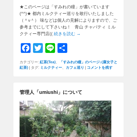
★このページは「すみれの瞳」が書いています
(^^)★ 都内ミルクティー巡りを敢行いたしました
（＾ν＾） 味などは個人の見解によりますので、ご
参考までにして下さいね！ 青山 チャバティ ミル
クティー専門店((
続きを読む →
F
T
Li
共
a
wi
n
有
カテゴリー:
紅茶(Tea)
、
「すみれの瞳」のページ♪(腐女子と
c
tt
e
紅茶)
|
タグ:
ミルクティー
、
カフェ巡り
|
コメントを残す
e
er
b
管理人「umiushi」について
o
o
k