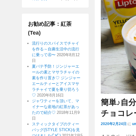
お勧め記事：紅茶
(Tea)
流行りのスパイスでチャイ
を作る～自粛生活中の流行
に乗って④〜
2020年8月12
日
夏バテ予防！ジンジャーエ
ールの素とマサラチャイの
素を作り置き♡ ジンジャー
エールティーとアイスマサ
ラチャイで夏を乗り切ろう
♡
2020年8月16日
簡単♪自
ジャワティーを頂いて、マ
イナーな産地の紅茶があっ
チョコレ
たので紹介♡
2018年11月9
日
2020年2月24日
に
um
スティックタイプのティー
バッグ(STYLE STICK)を見
つけました(ﾟ∀ﾟ)
2021年2月5