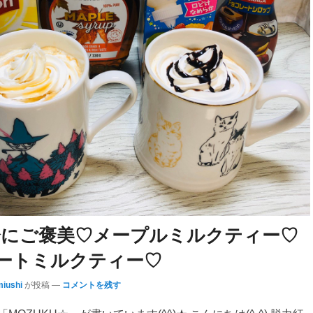
分にご褒美♡メープルミルクティー♡
ートミルクティー♡
iushi
が投稿
—
コメントを残す