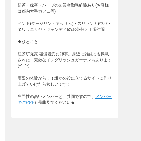
紅茶・緑茶・ハーブの卸業者勤務経験あり(お客様
は都内大手カフェ等)
インド(ダージリン・アッサム)・スリランカ(ウバ・
ヌワラエリヤ・キャンディ)のお茶畑と工場訪問
◆ひとこと
紅茶研究家 磯淵猛氏に師事。身近に雑誌にも掲載
された、素敵なイングリッシュガーデンもあります
(*^_^*)
実際の体験から！！誰かの役に立てるサイトに作り
上げていけたら嬉しいです！
専門性の高いメンバーと、共同ですので、
メンバー
のご紹介
も是非見てください★