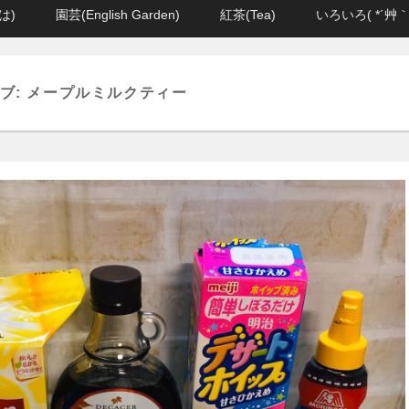
は)
園芸(English Garden)
紅茶(Tea)
いろいろ( *´艸｀
ブ:
メープルミルクティー