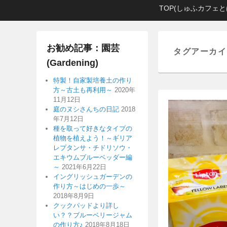
メ
メ
サ
TOP(しゅふカフェと
イ
イ
ブ
ン
ン
コ
メ
コ
ン
お勧め記事：園芸
タグアーカイ
ニ
ン
テ
(Gardening)
ュ
テ
ン
ー
ン
ツ
特製！自家製培養土の作り
方～古土も再利用～
2020年
ツ
へ
11月12日
へ
移
庭のヌシさんちの日記
2018
移
動
年7月12日
動
種を取って好きなタイプの
植物を植えよう！～ギリア
レプタンサ・チドリソウ・
エキウムブルーベッダー編
～
2021年6月22日
イングリッシュガーデンの
作り方～はじめの一歩～
2018年8月9日
クックパッドより詳し
い？？ブルーベリージャム
の作り方♪
2018年8月18日