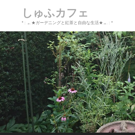
しゅふカフェ
* : .｡.★ガーデニングと紅茶と自由な生活★.｡. : *