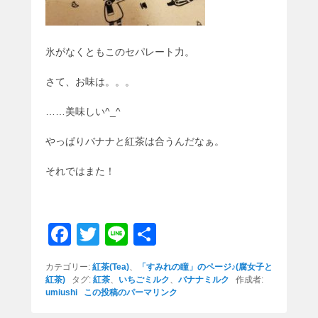
氷がなくともこのセパレート力。
さて、お味は。。。
……美味しい^_^
やっぱりバナナと紅茶は合うんだなぁ。
それではまた！
F
T
Li
共
a
wi
n
有
カテゴリー:
紅茶(Tea)
、
「すみれの瞳」のページ♪(腐女子と
c
tt
e
紅茶)
タグ:
紅茶
、
いちごミルク
、
バナナミルク
作成者:
umiushi
この投稿のパーマリンク
e
er