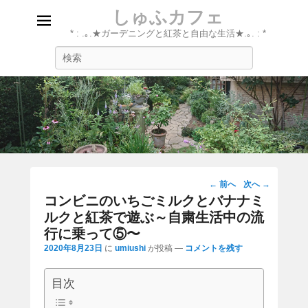
しゅふカフェ
* : .｡.★ガーデニングと紅茶と自由な生活★.｡. : *
検
索
投
←
前へ
次へ
→
稿
コンビニのいちごミルクとバナナミ
ナ
ルクと紅茶で遊ぶ～自粛生活中の流
ビ
行に乗って⑤〜
ゲ
2020年8月23日
に
umiushi
が投稿
—
コメントを残す
ー
シ
目次
ョ
ン