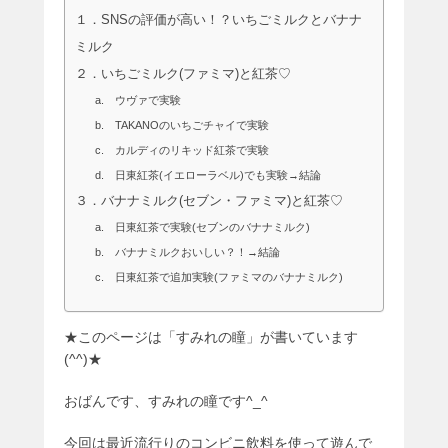
１．SNSの評価が高い！？いちごミルクとバナナ
ミルク
２．いちごミルク(ファミマ)と紅茶♡
a. ウヴァで実験
b. TAKANOのいちごチャイで実験
c. カルディのリキッド紅茶で実験
d. 日東紅茶(イエローラベル)でも実験→結論
３．バナナミルク(セブン・ファミマ)と紅茶♡
a. 日東紅茶で実験(セブンのバナナミルク)
b. バナナミルクおいしい？！→結論
c. 日東紅茶で追加実験(ファミマのバナナミルク)
★このページは「すみれの瞳」が書いています
(^^)★
おばんです、すみれの瞳です^_^
今回は最近流行りのコンビニ飲料を使って遊んで