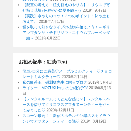
【配置の考え方・植え替えのやり方】コリウスで寄
せ植え花壇♪色鮮やかに夏を飾ろう
2019年9月7日
【実践】水やりのコツ！３つのポイント！鉢や土も
考えて。
2019年7月17日
種を取って好きなタイプの植物を植えよう！～ギリ
アレプタンサ・チドリソウ・エキウムブルーベッダ
ー編～
2021年6月22日
お勧め記事：紅茶(Tea)
簡単♪自分にご褒美♡メープルミルクティー♡チョコ
レートミルクティー♡
2020年2月24日
私の紅茶王 磯淵猛先生に贈るブログ
2019年3月4日
ライター「MOZUKU☆」のご紹介(^^)/
2018年8月13
日
【レンタルルームってどんな感じ？】レンタルスペ
ースを借りてクリスマスアフタヌーンティーをやっ
てみました♡
2020年12月11日
スコーン最高！！新宿のホテルの45階のスカイラウ
ンジでアフタヌーンティー会議♡
2019年8月19日