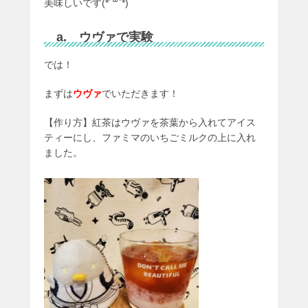
美味しいです(*´꒳`*)
a. ウヴァで実験
では！
まずは
ウヴァ
でいただきます！
【作り方】紅茶はウヴァを茶葉から入れてアイス
ティーにし、ファミマのいちごミルクの上に入れ
ました。