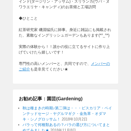
インド(ダージリン・アッサム)・スリランカ(ウバ・ヌ
ワラエリヤ・キャンディ)のお茶畑と工場訪問
◆ひとこと
紅茶研究家 磯淵猛氏に師事。身近に雑誌にも掲載され
た、素敵なイングリッシュガーデンもあります(*^_^*)
実際の体験から！！誰かの役に立てるサイトに作り上
げていけたら嬉しいです！
専門性の高いメンバーと、共同ですので、
メンバーの
ご紹介
も是非見てください★
お勧め記事：園芸(Gardening)
秋は種まきの時期♪第二弾は・・・ビスカリア・ペイ
ンテッドセージ・ヤグルマギク・金魚草・オダマ
キ・シノグロッサム！
2018年10月2日
バラって何種類あるの？バラの選び方についてまと
めてみました★
2018年11月8日