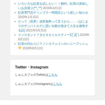
いろいろな紅茶を試したい！！都内、紅茶の美味し
いお店巡り(*^_^*)
2019年4月1日
紅茶専門店ディンブラ一時閉店という寂しい知らせ
2020年1月15日
だって（世界）送料無料って言うから……（はじま
りのザッハトルテに思いを馳せ過ぎて人生を後悔す
る話)
2021年5月31日
インスタント？タピオカミルクティーΣ(ﾟДﾟ)
2019年
9月15日
紅茶の代わりに？ノンカフェインのハニーブッシュ
2018年8月12日
Twitter・Instagram
しゅふカフェのTwitterは
こちら
しゅふカフェのInstagramは
こちら