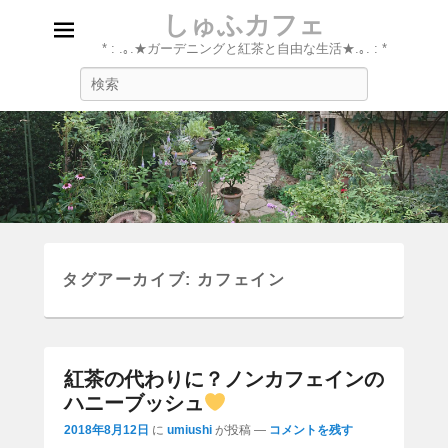
しゅふカフェ
* : .｡.★ガーデニングと紅茶と自由な生活★.｡. : *
検
索
タグアーカイブ:
カフェイン
紅茶の代わりに？ノンカフェインの
ハニーブッシュ
2018年8月12日
に
umiushi
が投稿
—
コメントを残す