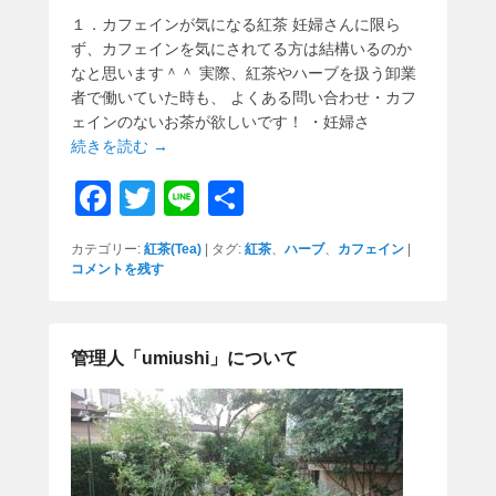
１．カフェインが気になる紅茶 妊婦さんに限ら
ず、カフェインを気にされてる方は結構いるのか
なと思います＾＾ 実際、紅茶やハーブを扱う卸業
者で働いていた時も、 よくある問い合わせ・カフ
ェインのないお茶が欲しいです！ ・妊婦さ
続きを読む →
F
T
Li
共
a
wi
n
有
カテゴリー:
紅茶(Tea)
|
タグ:
紅茶
、
ハーブ
、
カフェイン
|
c
tt
e
コメントを残す
e
er
b
管理人「umiushi」について
o
o
k