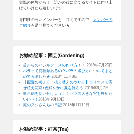
実際の体験から！！誰かの役に立てるサイトに作り上
げていけたら嬉しいです！
専門性の高いメンバーと、共同ですので、
メンバーの
ご紹介
も是非見てください★
お勧め記事：園芸(Gardening)
苗からのバジルソースの作り方！！
2018年7月25日
バラって何種類あるの？バラの選び方についてまと
めてみました★
2018年11月8日
【配置の考え方・植え替えのやり方】コリウスで寄
せ植え花壇♪色鮮やかに夏を飾ろう
2019年9月7日
癒合剤を使い分けよう！！バラの大きな穴を埋めた
い(＞＜)
2018年9月10日
庭のヌシさんちの日記
2018年7月12日
お勧め記事：紅茶(Tea)